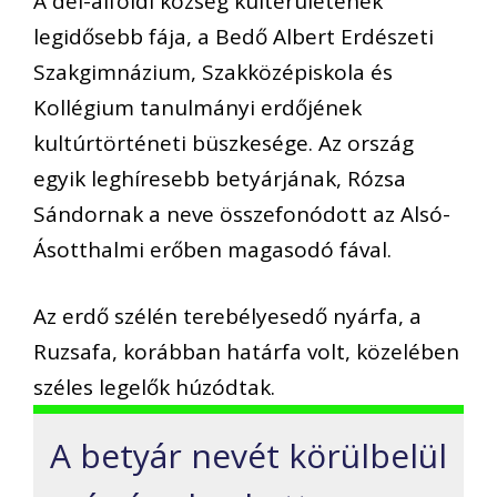
A dél-alföldi község külterületének
legidősebb fája, a Bedő Albert Erdészeti
Szakgimnázium, Szakközépiskola és
Kollégium tanulmányi erdőjének
kultúrtörténeti büszkesége. Az ország
egyik leghíresebb betyárjának, Rózsa
Sándornak a neve összefonódott az Alsó-
Ásotthalmi erőben magasodó fával.
Az erdő szélén terebélyesedő nyárfa, a
Ruzsafa, korábban határfa volt, közelében
széles legelők húzódtak.
A betyár nevét körülbelül