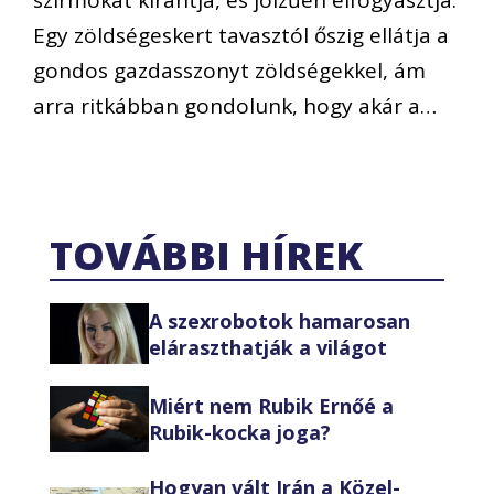
Egy zöldségeskert tavasztól őszig ellátja a
gondos gazdasszonyt zöldségekkel, ám
arra ritkábban gondolunk, hogy akár a…
TOVÁBBI HÍREK
A szexrobotok hamarosan
eláraszthatják a világot
Miért nem Rubik Ernőé a
Rubik-kocka joga?
Hogyan vált Irán a Közel-