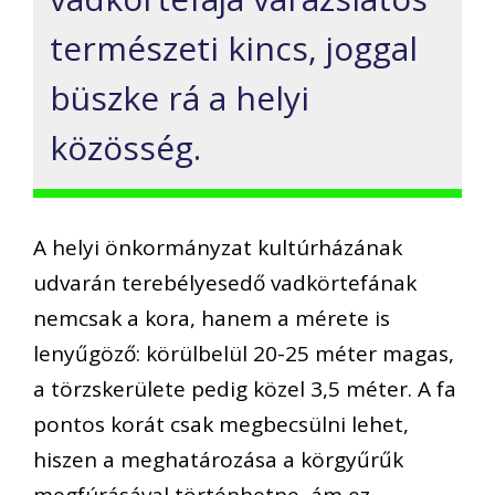
természeti kincs, joggal
büszke rá a helyi
közösség.
A helyi önkormányzat kultúrházának
udvarán terebélyesedő vadkörtefának
nemcsak a kora, hanem a mérete is
lenyűgöző: körülbelül 20-25 méter magas,
a törzskerülete pedig közel 3,5 méter. A fa
pontos korát csak megbecsülni lehet,
hiszen a meghatározása a körgyűrűk
megfúrásával történhetne, ám ez