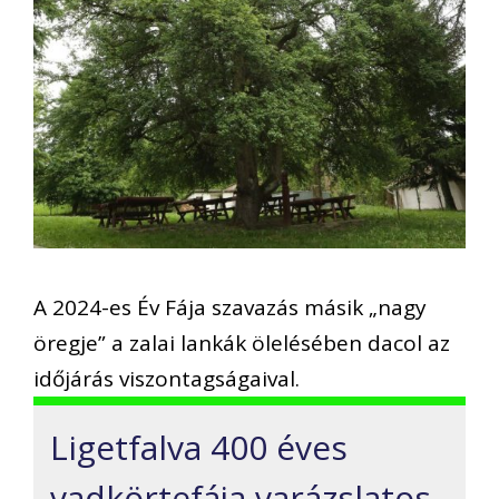
A 2024-es Év Fája szavazás másik „nagy
öregje” a zalai lankák ölelésében dacol az
időjárás viszontagságaival.
Ligetfalva 400 éves
vadkörtefája varázslatos