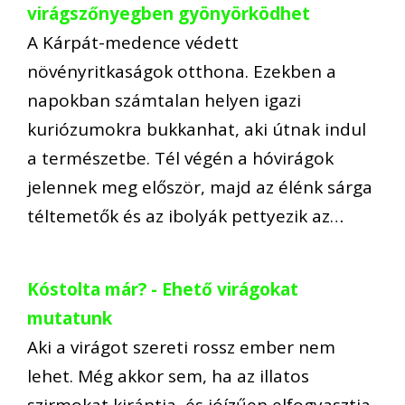
virágszőnyegben gyönyörködhet
A Kárpát-medence védett
növényritkaságok otthona. Ezekben a
napokban számtalan helyen igazi
kuriózumokra bukkanhat, aki útnak indul
a természetbe. Tél végén a hóvirágok
jelennek meg először, majd az élénk sárga
téltemetők és az ibolyák pettyezik az…
Kóstolta már? - Ehető virágokat
mutatunk
Aki a virágot szereti rossz ember nem
lehet. Még akkor sem, ha az illatos
szirmokat kirántja, és jóízűen elfogyasztja.