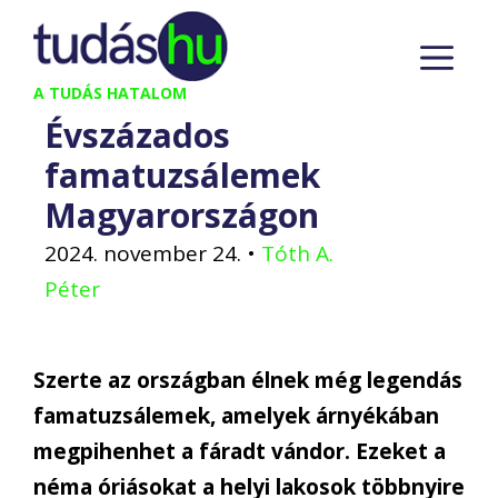
Kilépés
M
a
tartalomba
A TUDÁS HATALOM
Évszázados
famatuzsálemek
Magyarországon
2024. november 24.
•
Tóth A.
Péter
Szerte az országban élnek még legendás
famatuzsálemek, amelyek árnyékában
megpihenhet a fáradt vándor. Ezeket a
néma óriásokat a helyi lakosok többnyire