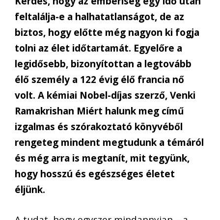
Kérdés, hogy az emberiség egy idő után
feltalálja-e a halhatatlanságot, de az
biztos, hogy előtte még nagyon ki fogja
tolni az élet időtartamát. Egyelőre a
legidősebb, bizonyítottan a legtovább
élő személy a 122 évig élő francia nő
volt. A kémiai Nobel-díjas szerző, Venki
Ramakrishan Miért halunk meg című
izgalmas és szórakoztató könyvéből
rengeteg mindent megtudunk a témáról
és még arra is megtanít, mit tegyünk,
hogy hosszú és egészséges életet
éljünk.
A tudat, hogy egyszer mindannyian – a