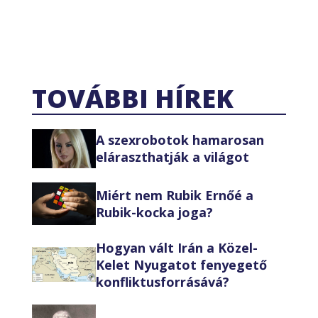
TOVÁBBI HÍREK
A szexrobotok hamarosan
eláraszthatják a világot
Miért nem Rubik Ernőé a
Rubik-kocka joga?
Hogyan vált Irán a Közel-
Kelet Nyugatot fenyegető
konfliktusforrásává?