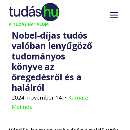
Kilépés
M
a
tartalomba
A TUDÁS HATALOM
Nobel-díjas tudós
valóban lenyűgöző
tudományos
könyve az
öregedésről és a
halálról
2024. november 14.
•
Kamasz
Melinda