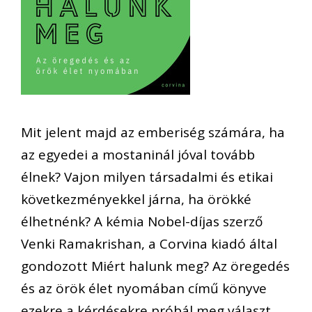
Mit jelent majd az emberiség számára, ha
az egyedei a mostaninál jóval tovább
élnek? Vajon milyen társadalmi és etikai
következményekkel járna, ha örökké
élhetnénk? A kémia Nobel-díjas szerző
Venki Ramakrishan, a Corvina kiadó által
gondozott Miért halunk meg? Az öregedés
és az örök élet nyomában című könyve
ezekre a kérdésekre próbál meg választ