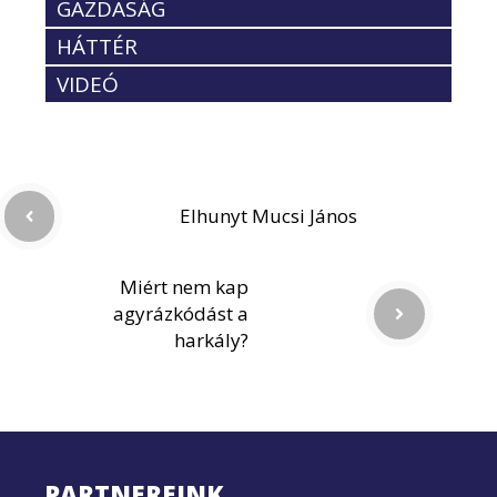
GAZDASÁG
HÁTTÉR
VIDEÓ
Elhunyt Mucsi János
Miért nem kap
agyrázkódást a
harkály?
PARTNEREINK