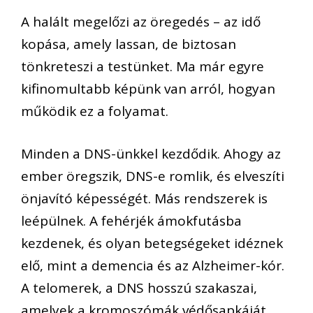
A halált megelőzi az öregedés – az idő
kopása, amely lassan, de biztosan
tönkreteszi a testünket. Ma már egyre
kifinomultabb képünk van arról, hogyan
működik ez a folyamat.
Minden a DNS-ünkkel kezdődik. Ahogy az
ember öregszik, DNS-e romlik, és elveszíti
önjavító képességét. Más rendszerek is
leépülnek. A fehérjék ámokfutásba
kezdenek, és olyan betegségeket idéznek
elő, mint a demencia és az Alzheimer-kór.
A telomerek, a DNS hosszú szakaszai,
amelyek a kromoszómák védősapkáját