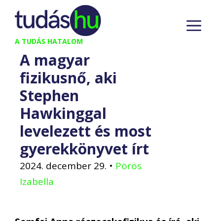
Kilépés
M
a
tartalomba
A TUDÁS HATALOM
A magyar
fizikusnő, aki
Stephen
Hawkinggal
levelezett és most
gyerekkönyvet írt
2024. december 29.
•
Pörös
Izabella