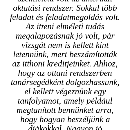
oktatási rendszer. Sokkal több
feladat és feladatmegoldás volt.
Az itteni elméleti tudás
megalapozásnak jó volt, pár
vizsgát nem is kellett kint
letennünk, mert beszámították
az itthoni kreditjeinket. Ahhoz,
hogy az ottani rendszerben
tanársegédként dolgozhassunk,
el kellett végeznünk egy
tanfolyamot, amely például
megtanított bennünket arra,
hogy hogyan beszéljünk a
diákokkal. Nagyon jó