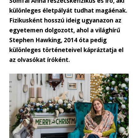
Somfai Anna részecskefizikus és író, aki
különleges életpályát tudhat magáénak.
Fizikusként hosszú ideig ugyanazon az
egyetemen dolgozott, ahol a világhírű
Stephen Hawking, 2014 óta pedig
különleges történeteivel kápráztatja el
az olvasókat íróként.