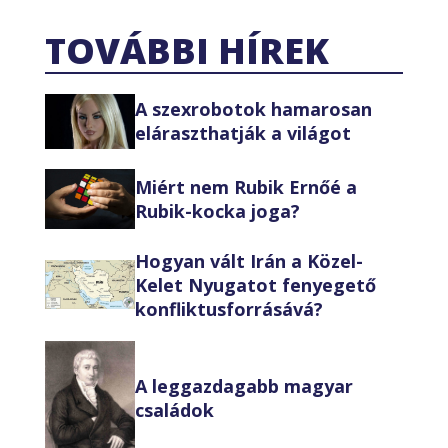
TOVÁBBI HÍREK
A szexrobotok hamarosan
eláraszthatják a világot
Miért nem Rubik Ernőé a
Rubik-kocka joga?
Hogyan vált Irán a Közel-
Kelet Nyugatot fenyegető
konfliktusforrásává?
A leggazdagabb magyar
családok