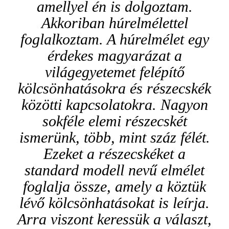
amellyel én is dolgoztam.
Akkoriban húrelmélettel
foglalkoztam. A húrelmélet egy
érdekes magyarázat a
világegyetemet felépítő
kölcsönhatásokra és részecskék
közötti kapcsolatokra. Nagyon
sokféle elemi részecskét
ismerünk, több, mint száz félét.
Ezeket a részecskéket a
standard modell nevű elmélet
foglalja össze, ame
ly a köztük
lévő kölcsönhatásokat is leírja.
Arra viszont keressük a választ,