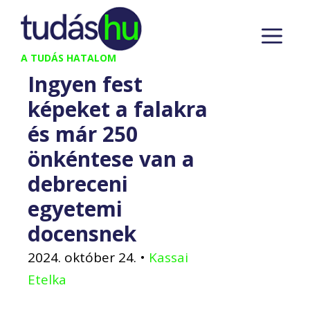
Kilépés
M
a
tartalomba
A TUDÁS HATALOM
Ingyen fest
képeket a falakra
és már 250
önkéntese van a
debreceni
egyetemi
docensnek
2024. október 24.
•
Kassai
Etelka