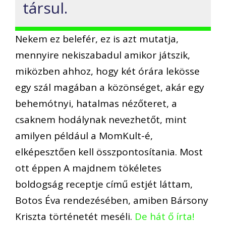
társul.
Nekem ez belefér, ez is azt mutatja,
mennyire nekiszabadul amikor játszik,
miközben ahhoz, hogy két órára lekösse
egy szál magában a közönséget, akár egy
behemótnyi, hatalmas nézőteret, a
csaknem hodálynak nevezhetőt, mint
amilyen például a MomKult-é,
elképesztően kell összpontosítania. Most
ott éppen A majdnem tökéletes
boldogság receptje című estjét láttam,
Botos Éva rendezésében, amiben Bársony
Kriszta történetét meséli.
De hát ő írta!