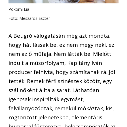
Pokorni Lia
Fotó: Mészáros Eszter
A Beugró válogatásán még azt mondta,
hogy hát lássák be, ez nem megy neki, ez
nem az ő műfaja. Nem látták be. Mielőtt
indult a műsorfolyam, Kapitány Iván
producer felhívta, hogy számítanak rá. Jól
tették. Remek férfi színészek között, egy
szál nőként állta a sarat. Láthatóan
igencsak inspirálták egymást,
felvillanyozódtak, remekül mókáztak, kis,
rögtönzött jelenetekbe, elementáris
humorral fűszerezve, belecsempészték az