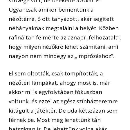
szövege volt, de beékelte azokat is.
Ugyancsak amikor bementünk a
nézőtérre, ő ott tanyázott, akár segített
néhányaknak megtalálni a helyét. Közben
rafináltan felmérte az aznapi „felhozatalt”,
hogy milyen nézőkre lehet számítani, ami
nagyon nem mindegy az „imprózáshoz”.
El sem oltották, csak tompították, a
nézőtéri lámpákat, ahogy most is, már
akkor mi is egyfolytában fókuszban
voltunk, és ezzel az egész színházteremre
kitágult a játéktér. De oda kétszázan sem
férnek be. Most meg lehettünk tán
hatszázan is. De lehettünk volna akár