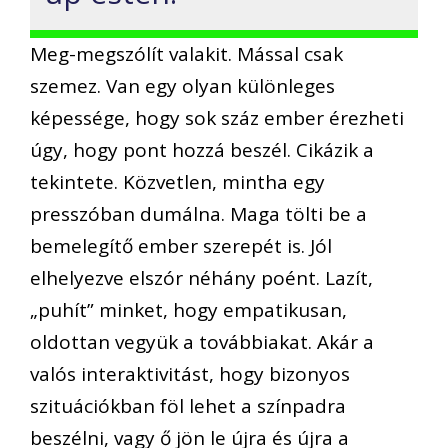
Meg-megszólít valakit. Mással csak
szemez. Van egy olyan különleges
képessége, hogy sok száz ember érezheti
úgy, hogy pont hozzá beszél. Cikázik a
tekintete. Közvetlen, mintha egy
presszóban dumálna. Maga tölti be a
bemelegítő ember szerepét is. Jól
elhelyezve elszór néhány poént. Lazít,
„puhít” minket, hogy empatikusan,
oldottan vegyük a továbbiakat. Akár a
valós interaktivitást, hogy bizonyos
szituációkban föl lehet a színpadra
beszélni, vagy ő jön le újra és újra a