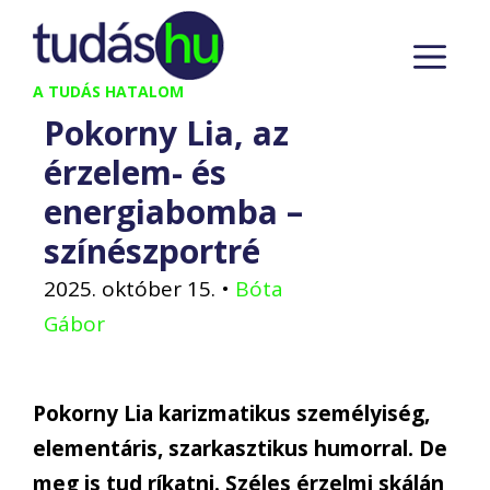
Kilépés
M
a
tartalomba
A TUDÁS HATALOM
Pokorny Lia, az
érzelem- és
energiabomba –
színészportré
2025. október 15.
•
Bóta
Gábor
Pokorny Lia karizmatikus személyiség,
elementáris, szarkasztikus humorral. De
meg is tud ríkatni. Széles érzelmi skálán