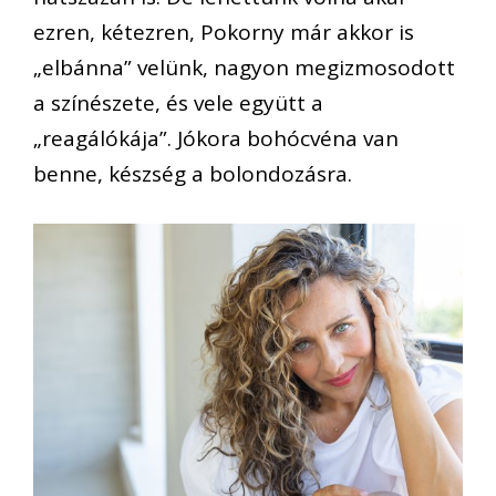
ezren, kétezren, Pokorny már akkor is
„elbánna” velünk, nagyon megizmosodott
a színészete, és vele együtt a
„reagálókája”. Jókora bohócvéna van
benne, készség a bolondozásra.