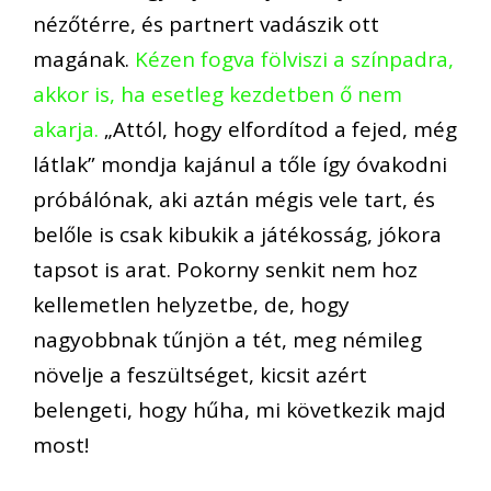
nézőtérre, és partnert vadászik ott
magának.
Kézen fogva fölviszi a színpadra,
akkor is, ha esetleg kezdetben ő nem
akarja.
„Attól, hogy elfordítod a fejed, még
látlak” mondja kajánul a tőle így óvakodni
próbálónak, aki aztán mégis vele tart, és
belőle is csak kibukik a játékosság, jókora
tapsot is arat. Pokorny senkit nem hoz
kellemetlen helyzetbe, de, hogy
nagyobbnak tűnjön a tét, meg némileg
növelje a feszültséget, kicsit azért
belengeti, hogy hűha, mi következik majd
most!