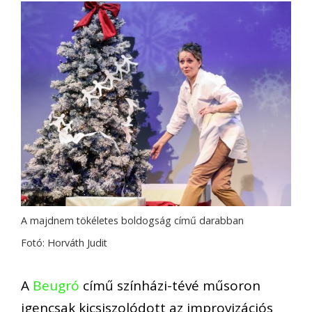
A majdnem tökéletes boldogság című darabban
Fotó: Horváth Judit
A
Beugró
című színházi-tévé műsoron
igencsak kicsiszolódott az improvizációs