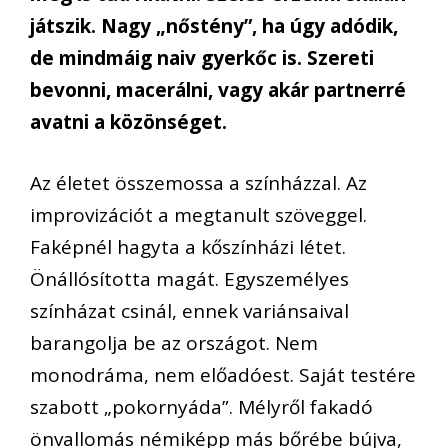
játszik. Nagy „nőstény”, ha úgy adódik,
de mindmáig naiv gyerkőc is. Szereti
bevonni, macerálni, vagy akár partnerré
avatni a közönséget.
Az életet összemossa a színházzal. Az
improvizációt a megtanult szöveggel.
Faképnél hagyta a kőszínházi létet.
Önállósította magát. Egyszemélyes
színházat csinál, ennek variánsaival
barangolja be az országot. Nem
monodráma, nem előadóest. Saját testére
szabott „pokornyáda”. Mélyről fakadó
önvallomás némiképp más bőrébe bújva,