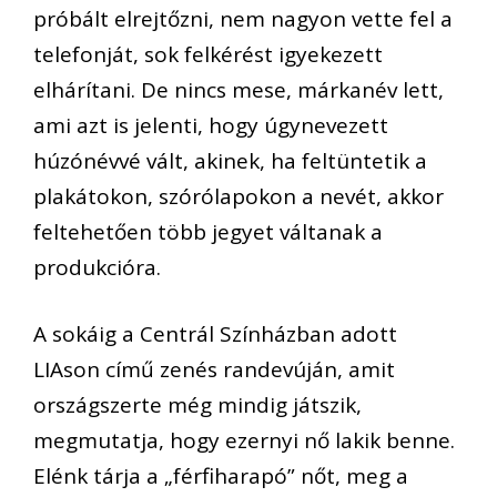
próbált elrejtőzni, nem nagyon vette fel a
telefonját, sok felkérést igyekezett
elhárítani. De nincs mese, márkanév lett,
ami azt is jelenti, hogy úgynevezett
húzónévvé vált, akinek, ha feltüntetik a
plakátokon, szórólapokon a nevét, akkor
feltehetően több jegyet váltanak a
produkcióra.
A sokáig a Centrál Színházban adott
LIAson című zenés randevúján, amit
országszerte még mindig játszik,
megmutatja, hogy ezernyi nő lakik benne.
Elénk tárja a „férfiharapó” nőt, meg a